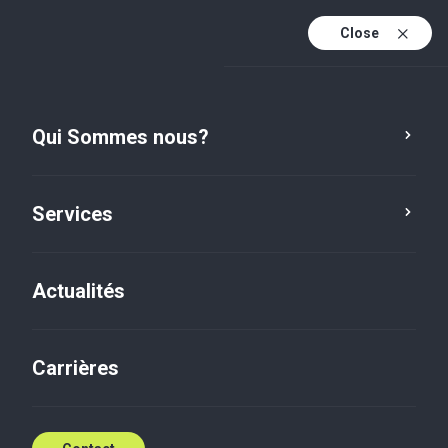
Close
Fr
Fr (active)
En
Qui Sommes nous?
Es
Services
Services
Actualités
RSE et Développement
Carrières
Durable