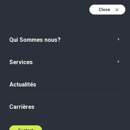
Close
Fr
Fr (active)
En
Qui Sommes nous?
Es
Services
Actualités
Carrières
Actualités