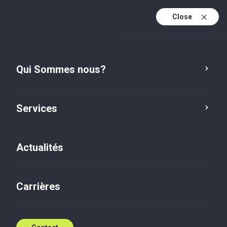
Close
Fr
Fr (active)
En
Qui Sommes nous?
Es
Services
Actualités
Carrières
Actualités