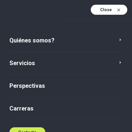
Close
Es
Fr
Quiénes somos?
En
Nuestro equipo
Es (active)
Servicios
Servicio
Localización
Perspectivas
Carreras